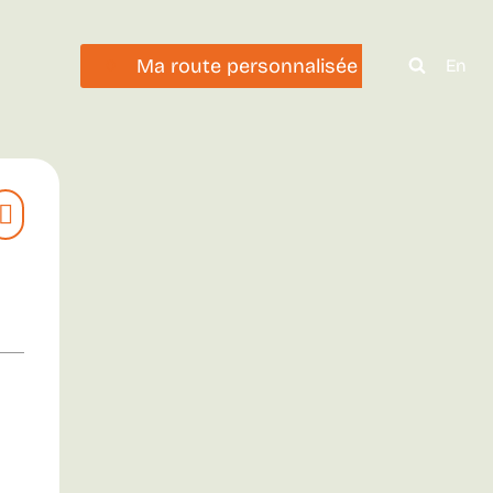
Ma route personnalisée
En
0