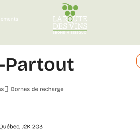
nements
-Partout
és
Bornes de recharge
 Québec, J2K 2G3