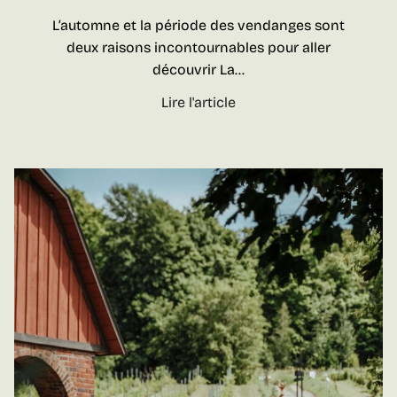
5
s
L’automne et la période des vendanges sont
w
v
deux raisons incontournables pour aller
e
i
découvrir La…
e
n
k
s
L
Lire l'article
-
e
e
s
n
v
d
e
s
n
d
d
e
a
c
n
o
g
u
e
l
s
e
s
u
u