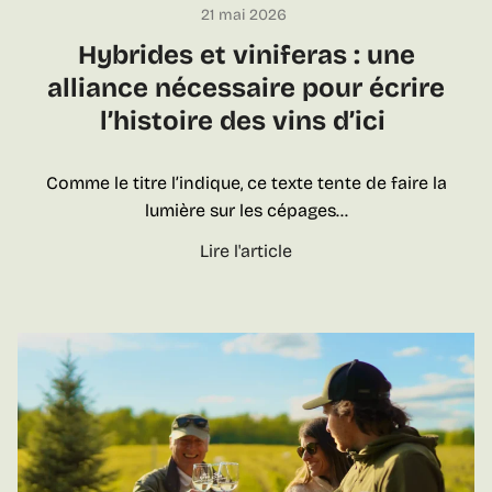
t
21 mai 2026
r
p
e
e
Hybrides et viniferas : une
o
d
?
u
e
alliance nécessaire pour écrire
r
s
l’histoire des vins d’ici
f
v
a
i
Comme le titre l’indique, ce texte tente de faire la
i
n
lumière sur les cépages…
r
s
e
H
Lire l'article
L
y
a
b
R
r
o
i
u
d
t
e
e
s
d
e