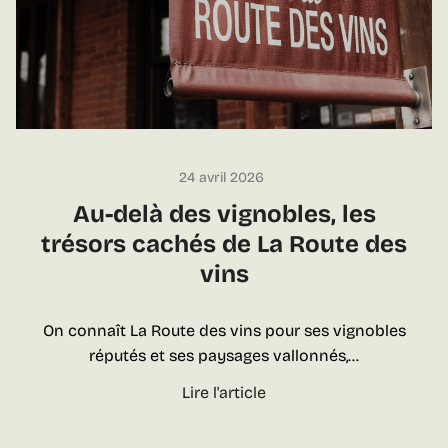
é
u
c
i
r
o
i
u
r
v
e
r
l
e
24 avril 2026
’
n
h
Au-delà des vignobles, les
t
i
trésors cachés de La Route des
l
s
vins
e
t
u
o
r
On connaît La Route des vins pour ses vignobles
i
s
réputés et ses paysages vallonnés,…
r
p
e
A
Lire l'article
o
d
u
r
e
-