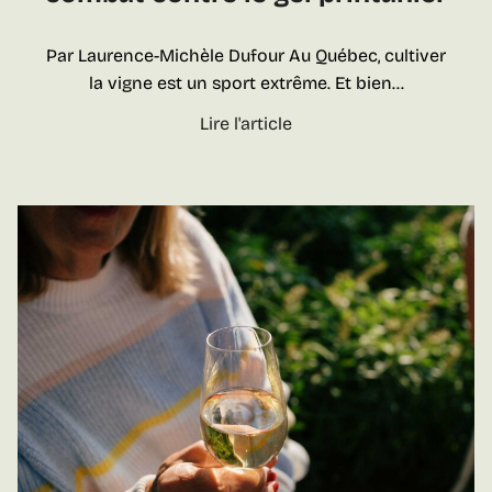
e
s
Par Laurence-Michèle Dufour Au Québec, cultiver
t
la vigne est un sport extrême. Et bien…
r
S
Lire l'article
é
u
s
r
o
v
r
i
s
v
c
r
a
e
c
a
h
u
é
c
s
l
d
i
e
m
L