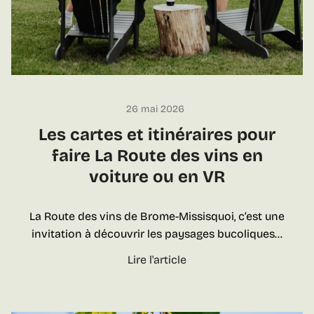
g
J
n
e
o
a
b
n
l
-
e
B
26 mai 2026
d
a
e
Les cartes et itinéraires pour
p
L
faire La Route des vins en
t
a
i
voiture ou en VR
R
s
o
t
La Route des vins de Brome-Missisquoi, c’est une
u
e
invitation à découvrir les paysages bucoliques…
t
:
e
L
Lire l'article
n
d
e
o
e
s
t
s
c
r