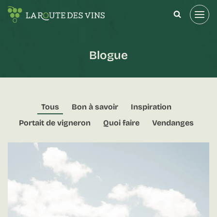
Aller
au
contenu
Blogue
Tous
Bon à savoir
Inspiration
Portait de vigneron
Quoi faire
Vendanges