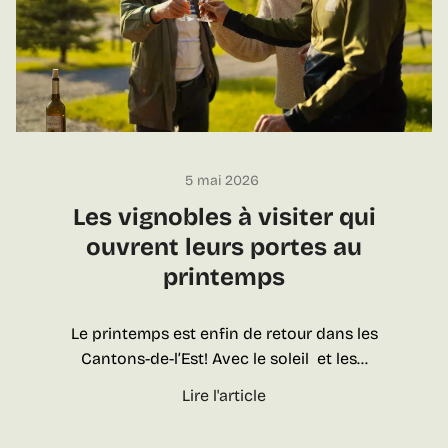
e
t
s
v
v
i
i
n
n
i
s
f
e
e
n
r
5 mai 2026
v
a
Les vignobles à visiter qui
o
s
ouvrent leurs portes au
i
:
printemps
t
u
u
n
r
e
Le printemps est enfin de retour dans les
e
a
Cantons-de-l’Est! Avec le soleil et les…
o
l
L
Lire l'article
u
l
e
e
i
s