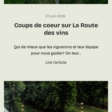
u
t
23 juin 2026
m
a
Coups de coeur sur La Route
n
des vins
g
e
Qui de mieux que les vignerons et leur équipe
r
pour nous guider? On leur…
C
Lire l'article
o
u
p
s
d
e
c