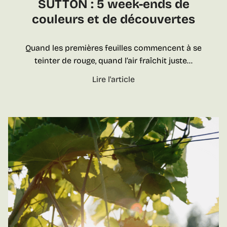
SUTTON : 5 week-ends de
i
d
couleurs et de découvertes
g
e
n
c
e
o
Quand les premières feuilles commencent à se
r
m
teinter de rouge, quand l’air fraîchit juste…
o
b
F
Lire l'article
n
a
e
n
t
s
e
c
t
s
o
i
:
n
v
d
t
a
e
r
l
u
e
d
x
l
’
f
e
a
e
g
u
m
e