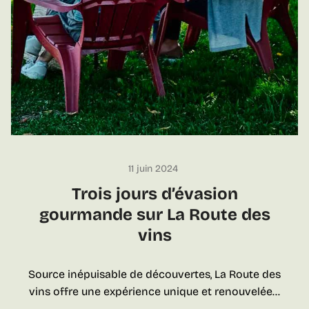
e
s
f
o
r
m
é
l
a
v
i
11 juin 2024
t
Trois jours d’évasion
i
gourmande sur La Route des
c
u
vins
l
t
Source inépuisable de découvertes, La Route des
u
vins offre une expérience unique et renouvelée…
r