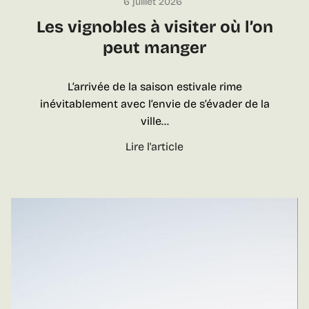
6 juillet 2026
d
’
Les vignobles à visiter où l’on
u
peut manger
n
e
L’arrivée de la saison estivale rime
h
inévitablement avec l’envie de s’évader de la
e
ville…
u
r
L
Lire l'article
e
e
d
s
e
v
M
i
o
g
n
n
t
o
r
b
é
l