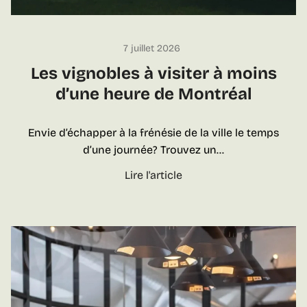
7 juillet 2026
Les vignobles à visiter à moins
d’une heure de Montréal
Envie d’échapper à la frénésie de la ville le temps
d’une journée? Trouvez un…
L
Lire l'article
e
s
v
i
g
n
o