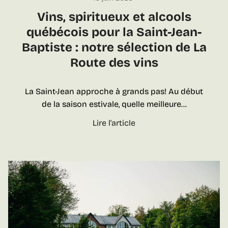
i
n
Vins, spiritueux et alcools
s
québécois pour la Saint-Jean-
Baptiste : notre sélection de La
Route des vins
La Saint-Jean approche à grands pas! Au début
de la saison estivale, quelle meilleure…
V
Lire l'article
i
n
s
,
s
p
i
r