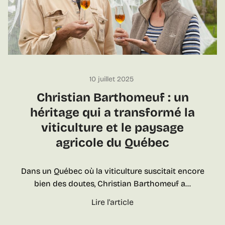
c
œ
u
r
d
e
G
10 juillet 2025
o
Christian Barthomeuf : un
V
héritage qui a transformé la
a
viticulture et le paysage
n
agricole du Québec
:
6
a
Dans un Québec où la viticulture suscitait encore
r
bien des doutes, Christian Barthomeuf a…
r
C
Lire l'article
ê
h
t