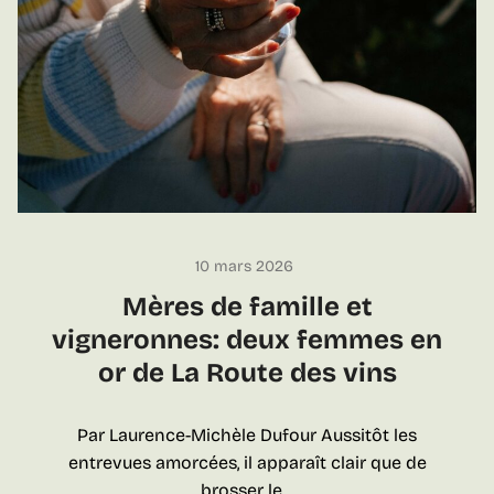
a
a
t
R
d
o
u
u
Q
t
u
e
é
d
b
e
e
s
c
10 mars 2026
v
:
i
Mères de famille et
t
n
vigneronnes: deux femmes en
e
s
or de La Route des vins
c
h
n
Par Laurence-Michèle Dufour Aussitôt les
i
entrevues amorcées, il apparaît clair que de
q
brosser le…