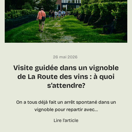
i
t
u
e
u
x
e
t
26 mai 2026
a
Visite guidée dans un vignoble
l
de La Route des vins : à quoi
c
s’attendre?
o
o
l
On a tous déjà fait un arrêt spontané dans un
s
vignoble pour repartir avec…
q
V
Lire l'article
u
i
é