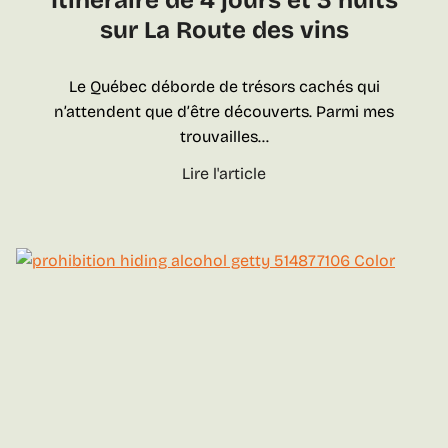
Itinéraire de 4 jours et 3 nuits
l
n
sur La Route des vins
e
g
d
o
u
Le Québec déborde de trésors cachés qui
u
Q
n’attendent que d’être découverts. Parmi mes
r
u
trouvailles…
m
é
a
I
Lire l'article
b
n
t
e
d
i
c
e
n
s
é
u
r
r
a
L
i
a
r
R
e
o
d
u
e