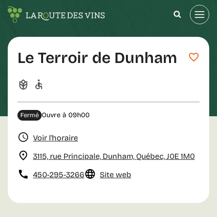
Aller
au
contenu
Le Terroir de Dunham
Ouvre à 09h00
Fermé
Voir l'horaire
3115, rue Principale, Dunham, Québec, J0E 1M0
450-295-3266
Site web