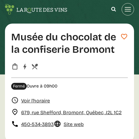
Aller
au
contenu
Musée du chocolat de
la confiserie Bromont
Ouvre à 09h00
Fermé
Voir l'horaire
679, rue Shefford, Bromont, Québec, J2L 1C2
450-534-3893
Site web