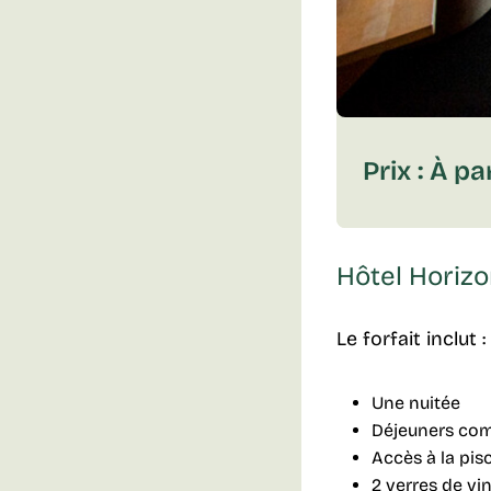
Prix : À pa
Hôtel Horiz
Le forfait inclut :
Une nuitée
Déjeuners com
Accès à la pis
2 verres de vi