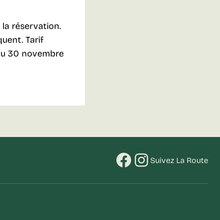
la réservation.
uent. Tarif
u’au 30 novembre
Facebook
Instagram
Suivez La Route