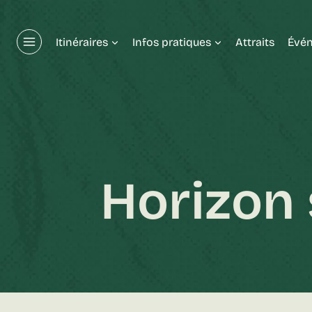
Aller
au
Itinéraires
Infos pratiques
Attraits
Évé
contenu
Horizon 