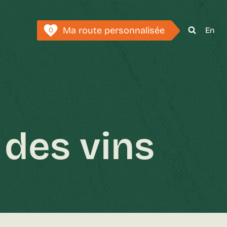
Ma route personnalisée
En
0
 des vins